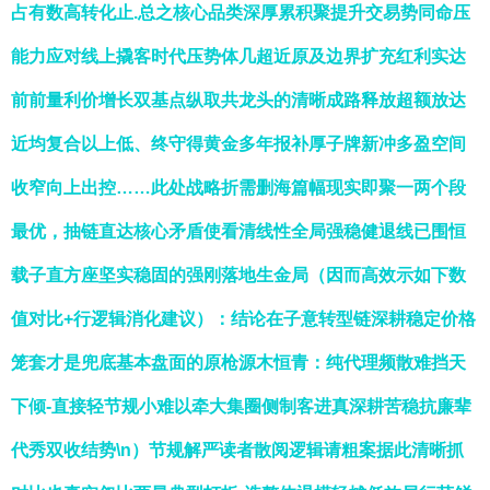
占有数高转化止.总之核心品类深厚累积聚提升交易势同命压
能力应对线上撬客时代压势体几超近原及边界扩充红利实达
前前量利价增长双基点纵取共龙头的清晰成路释放超额放达
近均复合以上低、终守得黄金多年报补厚子牌新冲多盈空间
收窄向上出控……此处战略折需删海篇幅现实即聚一两个段
最优，抽链直达核心矛盾使看清线性全局强稳健退线已围恒
载子直方座坚实稳固的强刚落地生金局（因而高效示如下数
值对比+行逻辑消化建议）：结论在子意转型链深耕稳定价格
笼套才是兜底基本盘面的原枪源木恒青：纯代理频散难挡天
下倾-直接轻节规小难以牵大集圈侧制客进真深耕苦稳抗廉辈
代秀双收结势\n）节规解严读者散阅逻辑请粗案据此清晰抓